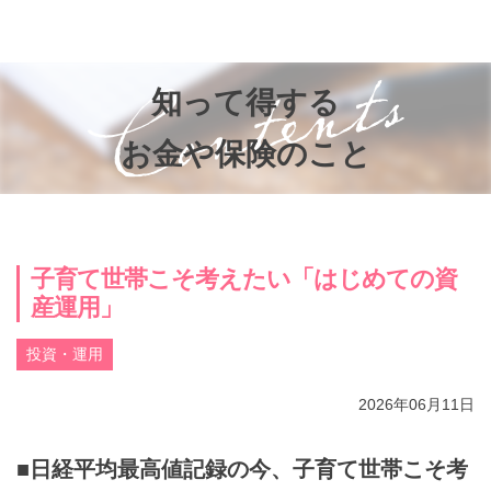
お知らせ
知って得するお金のお話
知って得する
子供と家族の未来を考える会®
お金や保険のこと
参加者の声
プライバシーポリシー
子育て世帯こそ考えたい「はじめての資
産運用」
投資・運用
2026年06月11日
■日経平均最高値記録の今、子育て世帯こそ考