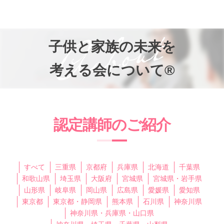
お知らせ
知って得するお金のお話
子供と家族の未来を
子供と家族の未来を考える会®
考える会について®
参加者の声
プライバシーポリシー
認定講師のご紹介
すべて
三重県
京都府
兵庫県
北海道
千葉県
和歌山県
埼玉県
大阪府
宮城県
宮城県・岩手県
山形県
岐阜県
岡山県
広島県
愛媛県
愛知県
東京都
東京都・静岡県
熊本県
石川県
神奈川県
神奈川県・兵庫県・山口県