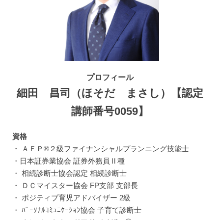
プロフィール
細田 昌司（ほそだ まさし）【認定
講師番号0059】
資格
・ ＡＦＰ®２級ファイナンシャルプランニング技能士
・日本証券業協会 証券外務員Ⅱ種
・ 相続診断士協会認定 相続診断士
・ ＤＣマイスター協会 FP支部 支部長
・ ポジティブ育児アドバイザー 2級
・ ﾊﾟｰｿﾅﾙｺﾐｭﾆｹｰｼｮﾝ協会 子育て診断士