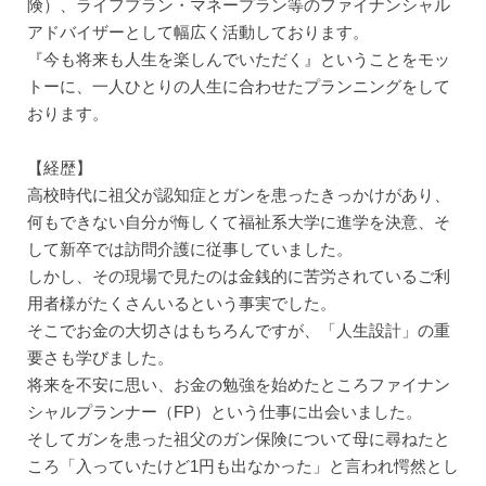
険）、ライフプラン・マネープラン等のファイナンシャル
アドバイザーとして幅広く活動しております。
『今も将来も人生を楽しんでいただく』ということをモッ
トーに、一人ひとりの人生に合わせたプランニングをして
おります。
【経歴】
高校時代に祖父が認知症とガンを患ったきっかけがあり、
何もできない自分が悔しくて福祉系大学に進学を決意、そ
して新卒では訪問介護に従事していました。
しかし、その現場で見たのは金銭的に苦労されているご利
用者様がたくさんいるという事実でした。
そこでお金の大切さはもちろんですが、「人生設計」の重
要さも学びました。
将来を不安に思い、お金の勉強を始めたところファイナン
シャルプランナー（FP）という仕事に出会いました。
そしてガンを患った祖父のガン保険について母に尋ねたと
ころ「入っていたけど1円も出なかった」と言われ愕然とし