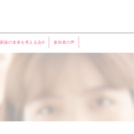
会®
家族の未来を考える会®
参加者の声