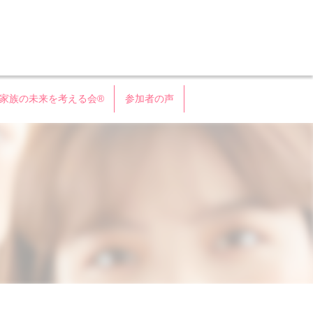
会®
家族の未来を考える会®
参加者の声