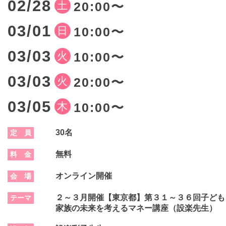
02/28
土
20:00〜
03/01
日
10:00〜
03/03
火
10:00〜
03/03
火
20:00〜
03/05
木
10:00〜
30名
定 員
無料
料 金
オンライン開催
会 場
２～３月開催【東京都】第３１～３６回子ども
テーマ
家族の未来を考えるマネー講座（設楽先生）