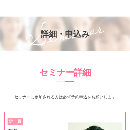
お知らせ
知って得するお金のお話
子供と家族の未来を考える会®
詳細・申込み
参加者の声
プライバシーポリシー
セミナー詳細
セミナーに参加される方は必ず予約申込をお願いします
定 員