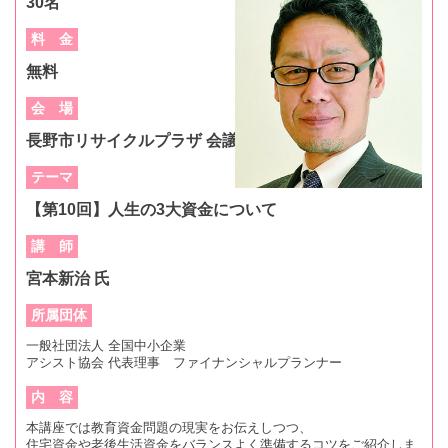
30名
料 金
無料
会 場
長野市リサイクルプラザ 会議室
テーマ
【第10回】人生の3大資金について
講 師
宮本新治 氏
所属団体
一般社団法人 全国中小企業
アシスト協会 代表理事 ファイナンシャルプランナー
内 容
本講座では教育資金問題の現実をお伝えしつつ、
住宅資金や老後生活資金をバランスよく準備するコツをご紹介しま