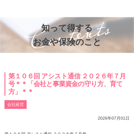
お知らせ
知って得するお金のお話
知って得する
子供と家族の未来を考える会®
お金や保険のこと
参加者の声
プライバシーポリシー
第１０６回 アシスト通信 ２０２６年７月
号＊＊「会社と事業資金の守り方、育て
方」＊＊
会社経営
2026年07月01日