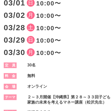
03/01
日
10:00〜
03/02
月
10:00〜
03/28
土
10:00〜
03/29
日
10:00〜
03/30
月
10:00〜
30名
定 員
無料
料 金
オンライン
会 場
２～３月開催【沖縄県】第２８～３３回子ども
テーマ
家族の未来を考えるマネー講座（松沢先生）