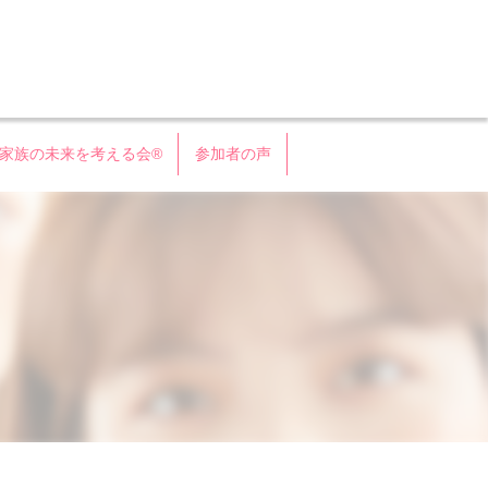
会®
家族の未来を考える会®
参加者の声