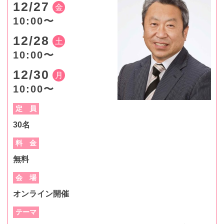
12/27
金
10:00〜
12/28
土
10:00〜
12/30
月
10:00〜
定 員
30名
料 金
無料
会 場
オンライン開催
テーマ