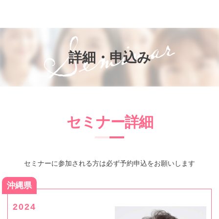
お知らせ
知って得するお金のお話
子供と家族の未来を考える会®
詳細・申込み
参加者の声
プライバシーポリシー
セミナー詳細
セミナーに参加される方は必ず予約申込をお願いします
沖縄県
2024