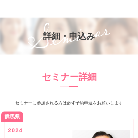
お知らせ
知って得するお金のお話
子供と家族の未来を考える会®
詳細・申込み
参加者の声
プライバシーポリシー
セミナー詳細
セミナーに参加される方は必ず予約申込をお願いします
群馬県
2024