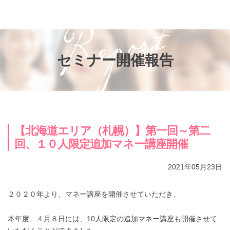
お知らせ
知って得するお金のお話
子供と家族の未来を考える会®
セミナー開催報告
参加者の声
プライバシーポリシー
【北海道エリア（札幌）】第一回～第二
回、１０人限定追加マネー講座開催
2021年05月23日
２０２０年より、マネー講座を開催させていただき、
本年度、４月８日には、10人限定の追加マネー講座も開催させて