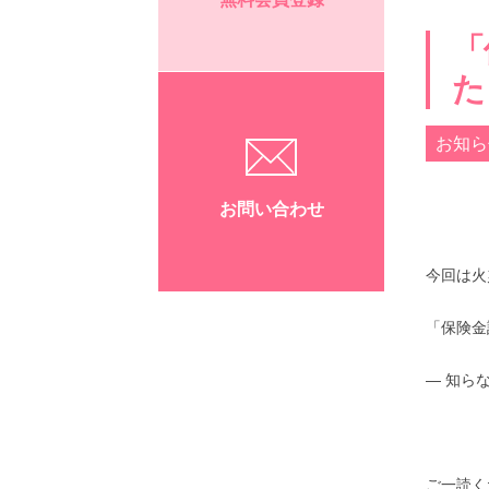
「
た
お知ら
お問い合わせ
今回は火
「保険金
― 知ら
ご一読く