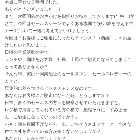
本当に幸せな２時間でした。
ありがとうございました！！
また、次回開催のお声がけを指折りお待ちしております(* ´艸｀)笑
さて、今回はセールスシーンでよくある場面で“好印象を与えるマ
ナー”について一緒に考えてまいりましょう。
今回は「お客様にご馳走になったらチャンス！（前編）」をお届
けしたいと思います。
日頃の営業活動の中で、
ランチや、珈琲をお客様、社長、上司にご馳走になってしまうこ
とってありませんか？
そんな時、実は‥同業他社のセールスマン、セールスレディーの
方々と、
圧倒的に差をつけるビックチャンスなのです。
あなたはお客様にご馳走になった時、どうしますか？
日常、多くのセールスの方々を観察させていただきますと。
レジ横で清算してくれている方の横で、恐縮そうに「すみませ
ん、ご馳走になっていいのですか？」
小さく頭を数回下げながら「あ、ごちそうさまです」と、小さな
声でお礼を言っている方が多くないでしょうか？
あなたは、いかがでしょうか？