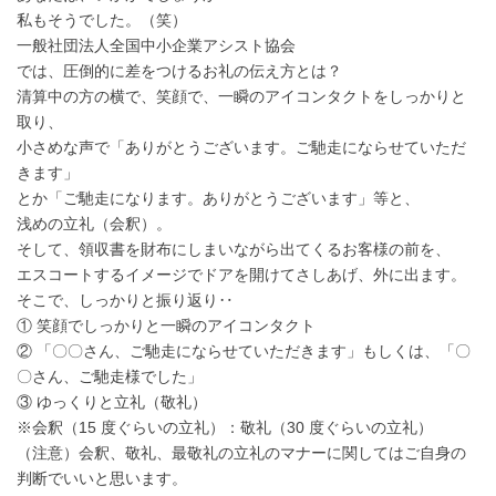
私もそうでした。（笑）
一般社団法人全国中小企業アシスト協会
では、圧倒的に差をつけるお礼の伝え方とは？
清算中の方の横で、笑顔で、一瞬のアイコンタクトをしっかりと
取り、
小さめな声で「ありがとうございます。ご馳走にならせていただ
きます」
とか「ご馳走になります。ありがとうございます」等と、
浅めの立礼（会釈）。
そして、領収書を財布にしまいながら出てくるお客様の前を、
エスコートするイメージでドアを開けてさしあげ、外に出ます。
そこで、しっかりと振り返り‥
① 笑顔でしっかりと一瞬のアイコンタクト
② 「〇〇さん、ご馳走にならせていただきます」もしくは、「〇
〇さん、ご馳走様でした」
③ ゆっくりと立礼（敬礼）
※会釈（15 度ぐらいの立礼）：敬礼（30 度ぐらいの立礼）
（注意）会釈、敬礼、最敬礼の立礼のマナーに関してはご自身の
判断でいいと思います。