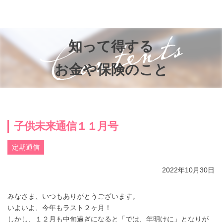
お知らせ
知って得するお金のお話
知って得する
子供と家族の未来を考える会®
お金や保険のこと
参加者の声
プライバシーポリシー
子供未来通信１１月号
定期通信
2022年10月30日
みなさま、いつもありがとうございます。
いよいよ、今年もラスト２ヶ月！
しかし、１２月も中旬過ぎになると「では、年明けに」となりが