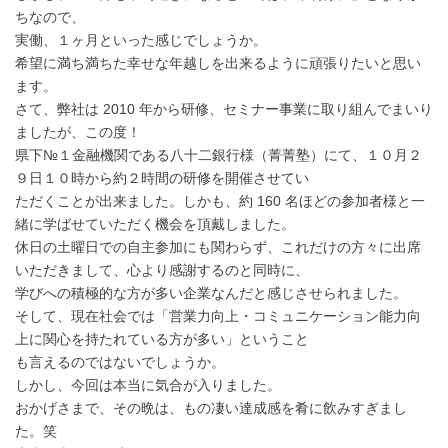
ちなので、
実働、１ヶ月といった感じでしょうか。
希望に満ち満ちた幸せな年越しを出来るように頑張りたいと思い
ます。
さて、弊社は 2010 年から研修、セミナー事業に取り組んでまいり
ましたが、この度！
県下№１金融機関である八十二銀行様（菁菁塾）にて、１０月２
９日１０時から約２時間の研修を開催させてい
ただくことが出来ました。しかも、約 160 名ほどの参加者様と一
緒に学ばせていただく機会を頂戴しました。
休日の土曜日での自主参加にも関わらず、これだけの方々に出席
いただきまして、心より感謝するのと同時に、
学びへの積極的な方が多い企業なんだと感じさせられました。
そして、現在社会では「営業力向上・コミュニケーション能力向
上に関心を持たれている方が多い」ということ
も言えるのではないでしょうか。
しかし、今回は本当に気合が入りました。
おかげさまで、その晩は、もの凄い達成感を肴に飲みすぎまし
た。笑